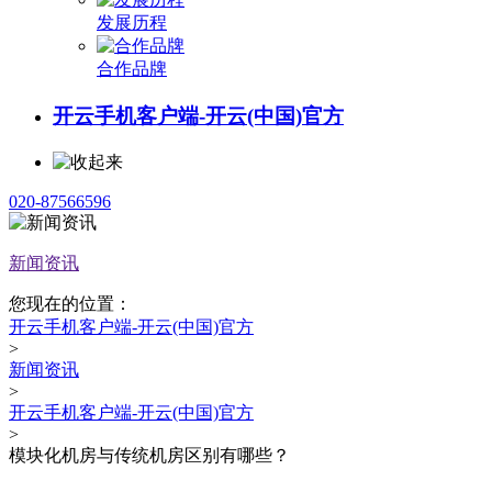
发展历程
合作品牌
开云手机客户端-开云(中国)官方
020-87566596
新闻资讯
您现在的位置：
开云手机客户端-开云(中国)官方
>
新闻资讯
>
开云手机客户端-开云(中国)官方
>
模块化机房与传统机房区别有哪些？