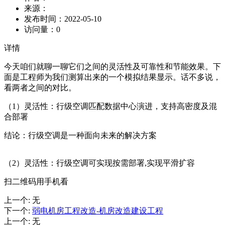
来源：
发布时间：
2022-05-10
访问量：
0
详情
今天咱们就聊一聊它们之间的灵活性及可靠性和节能效果。下
面是工程师为我们测算出来的一个模拟结果显示。话不多说，
看两者之间的对比。
（1）灵活性：行级空调匹配数据中心演进，支持高密度及混
合部署
结论：行级空调是一种面向未来的解决方案
（2）灵活性：行级空调可实现按需部署,实现平滑扩容
扫二维码用手机看
上一个
:
无
下一个
:
弱电机房工程改造-机房改造建设工程
上一个
:
无