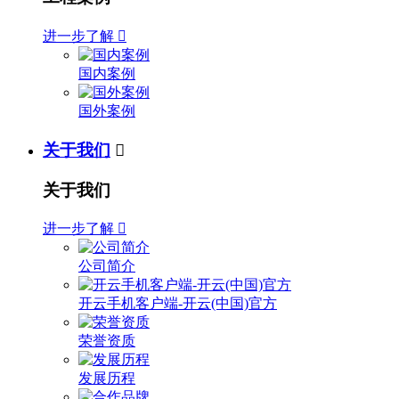
进一步了解

国内案例
国外案例
关于我们

关于我们
进一步了解

公司简介
开云手机客户端-开云(中国)官方
荣誉资质
发展历程