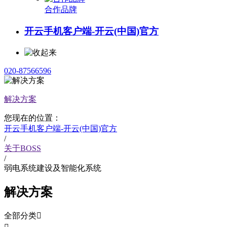
合作品牌
开云手机客户端-开云(中国)官方
020-87566596
解决方案
您现在的位置：
开云手机客户端-开云(中国)官方
/
关于BOSS
/
弱电系统建设及智能化系统
解决方案
全部分类
