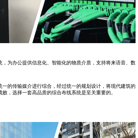
统，为办公提供信息化、智能化的物质介质，支持将来语音、数
统一的传输媒介进行综合，经过统一的规划设计，将现代建筑的
成败，选择一套高品质的综合布线系统是至关重要的。