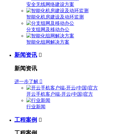
安全无线网络建设方案
智能化机房建设及动环监测
分支组网及移动办公
智能化组网解决方案
新闻资讯

新闻资讯
进一步了解

开云手机客户端-开云(中国)官方
行业新闻
工程案例

工程案例